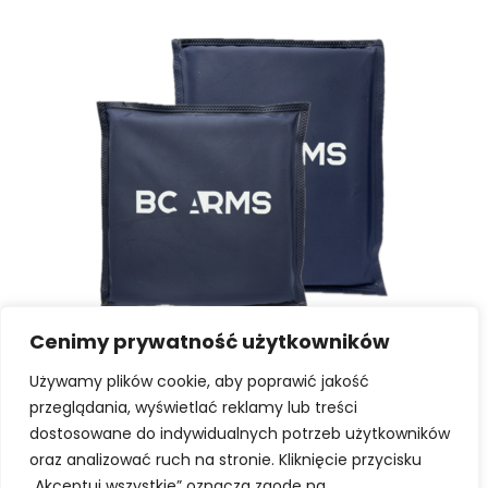
Cenimy prywatność użytkowników
SELECT OPTIONS
Soft ballistic inserts
K2 soft side ballistic inserts - Set of 2 inserts
Używamy plików cookie, aby poprawić jakość
przeglądania, wyświetlać reklamy lub treści
759,00
zł
-
949,00
zł
dostosowane do indywidualnych potrzeb użytkowników
oraz analizować ruch na stronie. Kliknięcie przycisku
„Akceptuj wszystkie” oznacza zgodę na