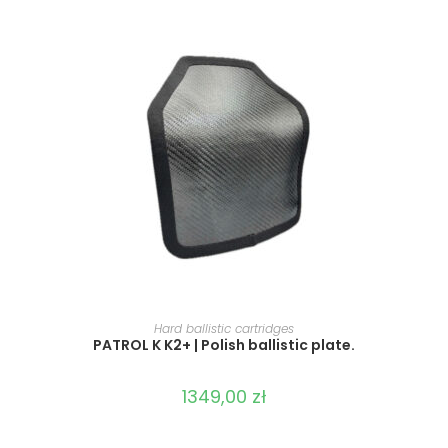
SELECT OPTIONS
Hard ballistic cartridges
PATROL K K2+ | Polish ballistic plate.
1349,00
zł