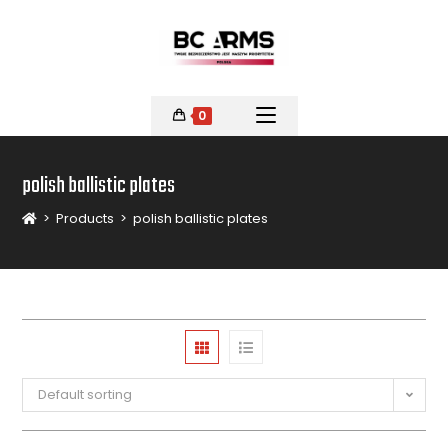
0
polish ballistic plates
>
Products
>
polish ballistic plates
Default sorting