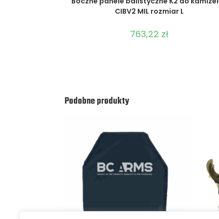
Boczne panele balistyczne K2 do kamize
CIBV2 MIL rozmiar L
763,22
zł
Podobne produkty