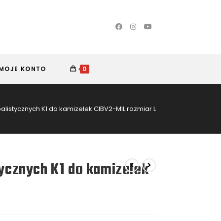
MOJE KONTO
0
alistycznych K1 do kamizelek CIBV2-MIL rozmiar L
tycznych K1 do kamizelek