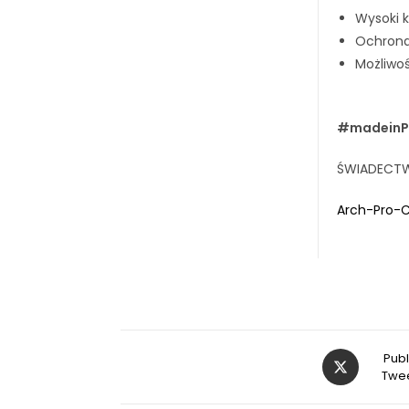
Wysoki 
Ochrona
Możliwo
Z
#madein
ŚWIADECTW
Arch-Pro-C
Publ
Twee