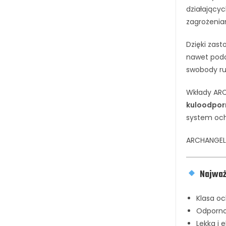
działający
zagrożenia
Dzięki zas
nawet podc
swobody ru
Wkłady ARC
kuloodpor
system och
ARCHANGEL 
Najważ
Klasa oc
Odpornoś
Lekka i 