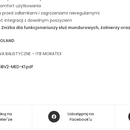
komfort użytkowania
 przed odłamkami i zagrożeniami nieregularnymi
ść integracji z dowolnym poszyciem
niżka dla funkcjonariuszy służ mundurowych, żołnierzy ora
POLAND
A BALISTYCZNE – ITB MORATEX
IBV2-MED-K1.pdf
ikuj na
Udostępnij na
ter'ze
Facebook'u