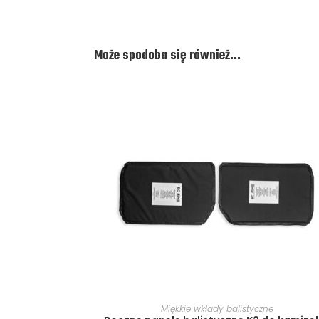
Może spodoba się również…
WYBIERZ OPCJE
Miękkie wkłady balistyczne