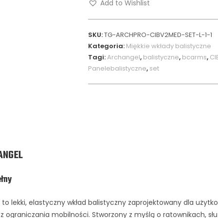
Add to Wishlist
SKU:
TG-ARCHPRO-CIBV2MED-SET-L-1-1
Kategoria:
Miękkie wkłady balistyczne
Tagi:
Archangel
,
balistyczne
,
bcarms
,
CI
Panelebalistyczne
,
set
ANGEL
łny
o lekki, elastyczny wkład balistyczny zaprojektowany dla użytk
z ograniczania mobilności. Stworzony z myślą o ratownikach, s