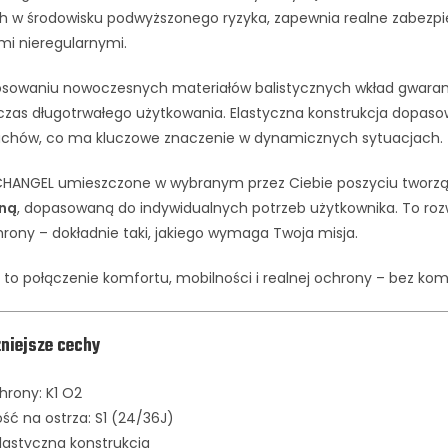
ch w środowisku podwyższonego ryzyka, zapewnia realne zabezp
mi nieregularnymi.
tosowaniu nowoczesnych materiałów balistycznych wkład gwaran
zas długotrwałego użytkowania. Elastyczna konstrukcja dopasowu
chów, co ma kluczowe znaczenie w dynamicznych sytuacjach.
HANGEL umieszczone w wybranym przez Ciebie poszyciu tworz
ną
, dopasowaną do indywidualnych potrzeb użytkownika. To roz
rony – dokładnie taki, jakiego wymaga Twoja misja.
to połączenie komfortu, mobilności i realnej ochrony – bez ko
niejsze cechy
hrony: K1 O2
ć na ostrza: S1 (24/36J)
elastyczna konstrukcja