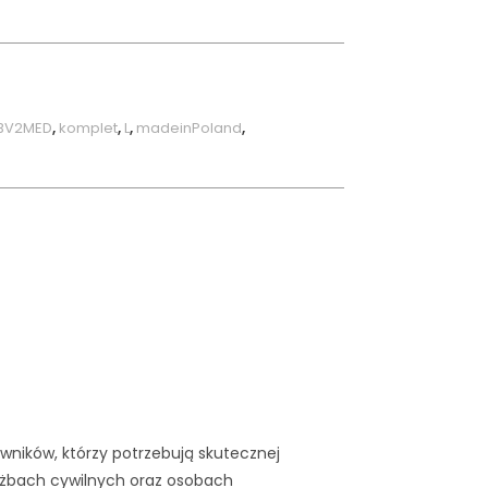
BV2MED
,
komplet
,
L
,
madeinPoland
,
owników, którzy potrzebują skutecznej
łużbach cywilnych oraz osobach