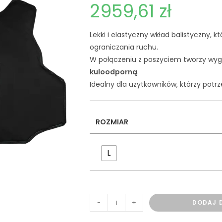
2959,61
zł
Lekki i elastyczny wkład balistyczny,
ograniczania ruchu.
W połączeniu z poszyciem tworzy wy
kuloodporną
.
Idealny dla użytkowników, którzy potr
ROZMIAR
L
-
+
DODAJ 