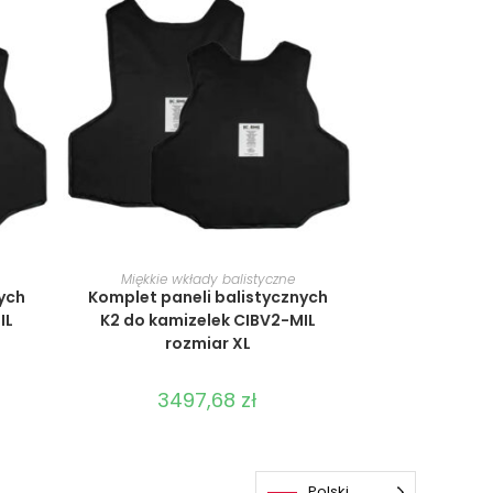
WYBIERZ OPCJE
Miękkie wkłady balistyczne
ych
Komplet paneli balistycznych
IL
K2 do kamizelek CIBV2-MIL
rozmiar XL
3497,68
zł
Polski