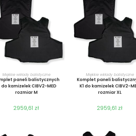
WYBIERZ OPCJE
WYBIERZ OPCJE
Miękkie wkłady balistyczne
Miękkie wkłady balistyczne
mplet paneli balistycznych
Komplet paneli balistyczn
1 do kamizelek CIBV2-MED
K1 do kamizelek CIBV2-M
rozmiar M
rozmiar XL
2959,61
zł
2959,61
zł