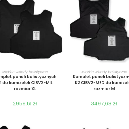
WYBIERZ OPCJE
WYBIERZ OPCJE
Miękkie wkłady balistyczne
Miękkie wkłady balistyczne
mplet paneli balistycznych
Komplet paneli balistyczn
1 do kamizelek CIBV2-MIL
K2 CIBV2-MED do kamizel
rozmiar XL
rozmiar M
2959,61
zł
3497,68
zł