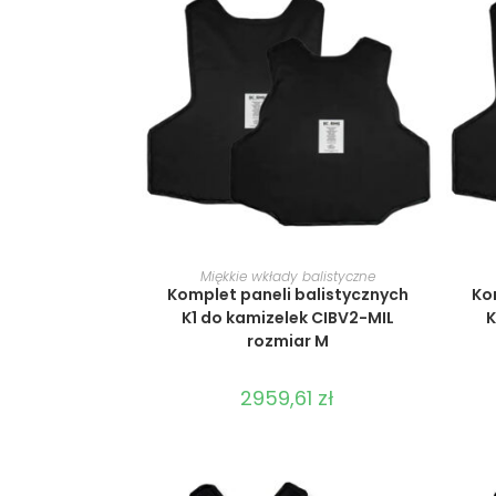
WYBIERZ OPCJE
Miękkie wkłady balistyczne
Komplet paneli balistycznych
Ko
K1 do kamizelek CIBV2-MIL
K
rozmiar M
2959,61
zł