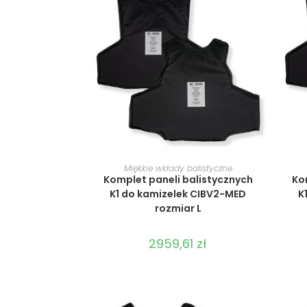
WYBIERZ OPCJE
Miękkie wkłady balistyczne
Komplet paneli balistycznych
Ko
K1 do kamizelek CIBV2-MED
K
rozmiar L
2959,61
zł