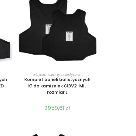
WYBIERZ OPCJE
Miękkie wkłady balistyczne
ych
Komplet paneli balistycznych
ED
K1 do kamizelek CIBV2-MIL
rozmiar L
2959,61
zł