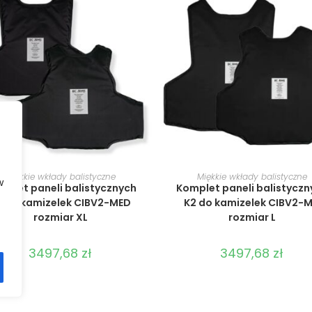
WYBIERZ OPCJE
WYBIERZ OPCJE
Miękkie wkłady balistyczne
Miękkie wkłady balistyczne
w
mplet paneli balistycznych
Komplet paneli balistyczn
2 do kamizelek CIBV2-MED
K2 do kamizelek CIBV2-M
rozmiar XL
rozmiar L
3497,68
zł
3497,68
zł