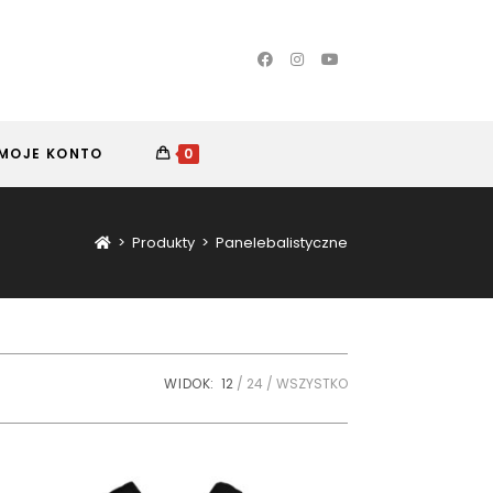
MOJE KONTO
0
>
Produkty
>
Panelebalistyczne
WIDOK:
12
24
WSZYSTKO