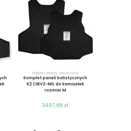
WYBIERZ OPCJE
Miękkie wkłady balistyczne
ych
Komplet paneli balistycznych
ek
K2 CIBV2-MIL do kamizelek
rozmiar M
3497,68
zł