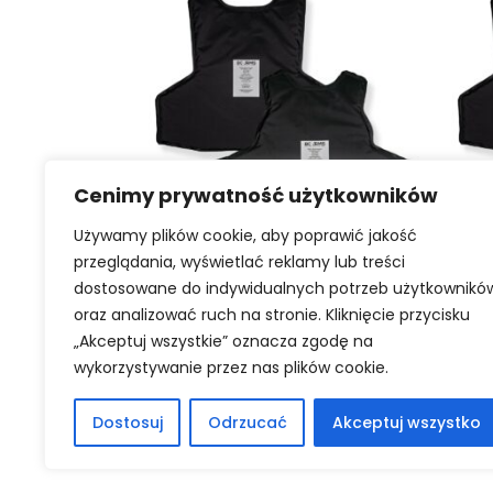
Cenimy prywatność użytkowników
Używamy plików cookie, aby poprawić jakość
przeglądania, wyświetlać reklamy lub treści
WYBIERZ OPCJE
Miękkie wkłady balistyczne
dostosowane do indywidualnych potrzeb użytkownikó
Komplet paneli balistycznych
Ko
oraz analizować ruch na stronie. Kliknięcie przycisku
K2 do kamizelek CIBV2-MED
K
„Akceptuj wszystkie” oznacza zgodę na
rozmiar L
wykorzystywanie przez nas plików cookie.
3497,68
zł
Dostosuj
Odrzucać
Akceptuj wszystko