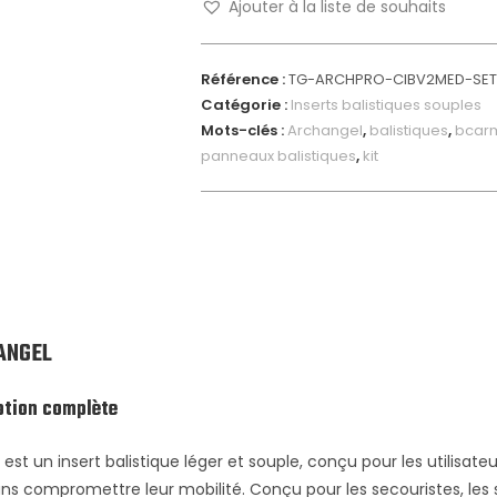
Ajouter à la liste de souhaits
Référence :
TG-ARCHPRO-CIBV2MED-SET-
Catégorie :
Inserts balistiques souples
Mots-clés :
Archangel
,
balistiques
,
bcar
panneaux balistiques
,
kit
ANGEL
ption complète
st un insert balistique léger et souple, conçu pour les utilisate
ns compromettre leur mobilité. Conçu pour les secouristes, les s