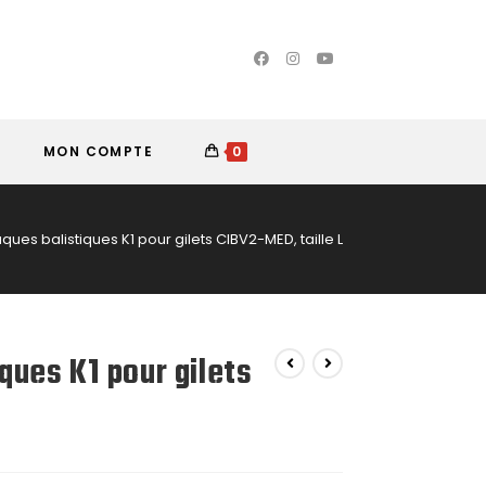
MON COMPTE
0
aques balistiques K1 pour gilets CIBV2-MED, taille L
iques K1 pour gilets