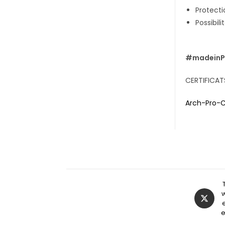
Protecti
Possibil
#madein
CERTIFICAT
Arch-Pro-C
e