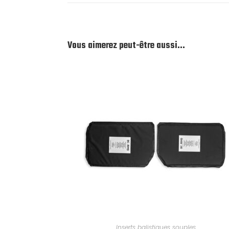
Vous aimerez peut-être aussi…
SÉLECTIONNER LES OPTIONS
Inserts balistiques souples