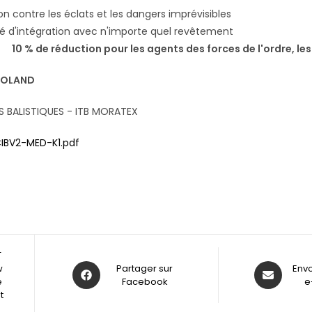
on contre les éclats et les dangers imprévisibles
ité d'intégration avec n'importe quel revêtement
10 % de réduction pour les agents des forces de l'ordre, les m
POLAND
S BALISTIQUES - ITB MORATEX
IBV2-MED-K1.pdf
T
w
Partager sur
Env
e
Facebook
e
t