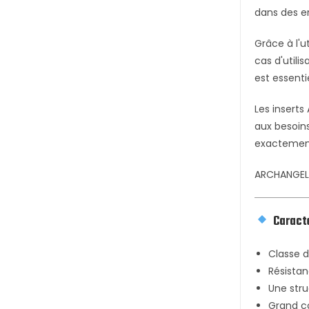
dans des en
Grâce à l'u
cas d'utili
est essenti
Les inserts
aux besoins
exactement
ARCHANGEL 
Caracté
Classe d
Résistan
Une stru
Grand co