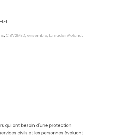
L-1
ms
,
CIBV2MED
,
ensemble
,
L
,
madeinPoland
,
urs qui ont besoin d'une protection
ervices civils et les personnes évoluant