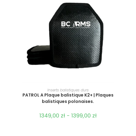
SÉLECTIONNER LES OPTIONS
Inserts balistiques durs
PATROL A Plaque balistique K2+ | Plaques
balistiques polonaises.
1349,00
zł
-
1399,00
zł