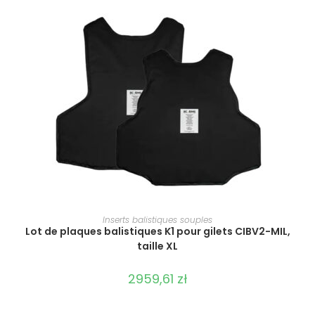
SÉLECTIONNER LES OPTIONS
Inserts balistiques souples
Lot de plaques balistiques K1 pour gilets CIBV2-MIL,
taille XL
2959,61
zł