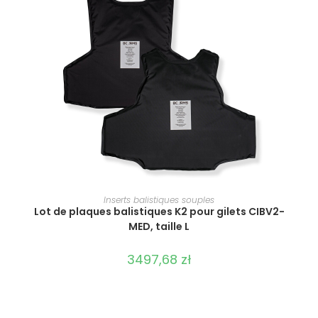
SÉLECTIONNER LES OPTIONS
Inserts balistiques souples
Lot de plaques balistiques K2 pour gilets CIBV2-
MED, taille L
3497,68
zł