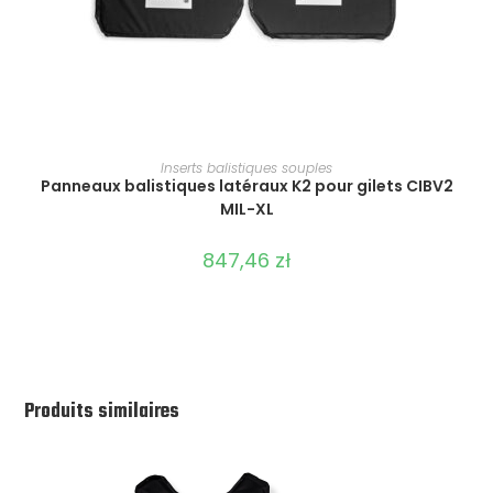
SÉLECTIONNER LES OPTIONS
Inserts balistiques souples
Panneaux balistiques latéraux K2 pour gilets CIBV2
MIL-XL
847,46
zł
Produits similaires