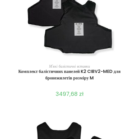
ВИБЕРІТЬ ОПЦІЇ
М'які балістичні вставки
Комплект балістичних панелей K2 CIBV2-MED для
бронежилетів розміру M
3497,68
zł