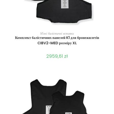
ВИБЕРІТЬ ОПЦІЇ
М'які балістичні вставки
Комплект балістичних панелей K1 для бронежилетів
CIBV2-MED розміру XL
2959,61
zł