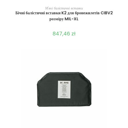
ВИБЕРІТЬ ОПЦІЇ
М'які балістичні вставки
Бічні балістичні вставки K2 для бронежилетів CIBV2
розміру MIL-XL
847,46
zł