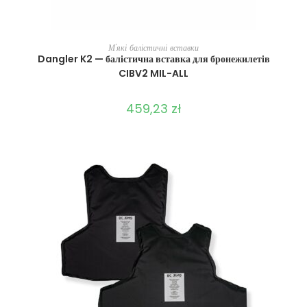
ВИБЕРІТЬ ОПЦІЇ
М'які балістичні вставки
Dangler K2 — балістична вставка для бронежилетів
CIBV2 MIL-ALL
459,23
zł