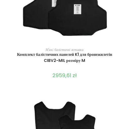
ВИБЕРІТЬ ОПЦІЇ
М'які балістичні вставки
Комплект балістичних панелей K1 для бронежилетів
CIBV2-MIL розміру M
2959,61
zł