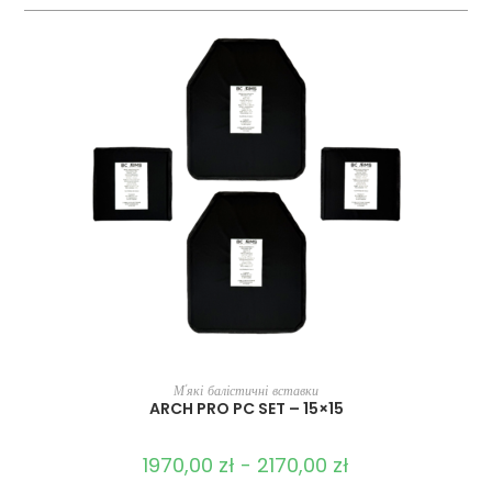
ВИБЕРІТЬ ОПЦІЇ
М'які балістичні вставки
ARCH PRO PC SET – 15×15
1970,00
zł
-
2170,00
zł