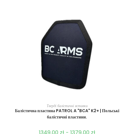
ВИБЕРІТЬ ОПЦІЇ
Тверді балістичні вставки
Балістична пластина PATROL A "BCA" K2+ | Польські
балістичні пластини.
1349,00
zł
-
1379,00
zł