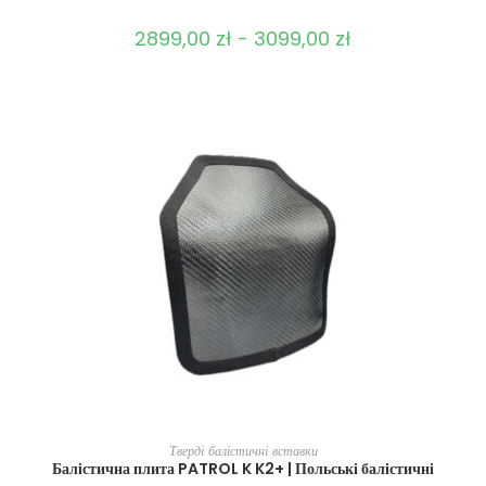
2899,00
zł
-
3099,00
zł
ВИБЕРІТЬ ОПЦІЇ
Тверді балістичні вставки
Балістична плита PATROL K K2+ | Польські балістичні