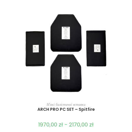
ВИБЕРІТЬ ОПЦІЇ
М'які балістичні вставки
ARCH PRO PC SET – Spitfire
1970,00
zł
-
2170,00
zł