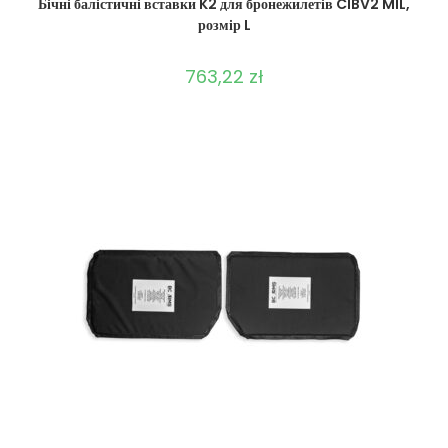
Бічні балістичні вставки K2 для бронежилетів CIBV2 MIL,
розмір L
763,22
zł