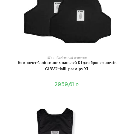
ВИБЕРІТЬ ОПЦІЇ
М'які балістичні вставки
Комплект балістичних панелей K1 для бронежилетів
CIBV2-MIL розміру XL
2959,61
zł