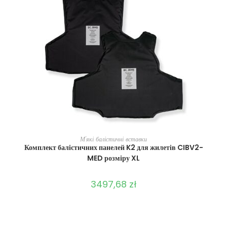
ВИБЕРІТЬ ОПЦІЇ
М'які балістичні вставки
Комплект балістичних панелей K2 для жилетів CIBV2-
MED розміру XL
3497,68
zł