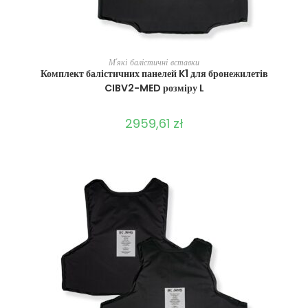
ВИБЕРІТЬ ОПЦІЇ
М'які балістичні вставки
Комплект балістичних панелей K1 для бронежилетів
CIBV2-MED розміру L
2959,61
zł