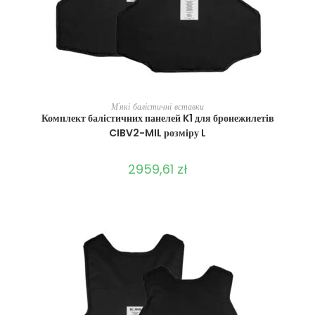
ВИБЕРІТЬ ОПЦІЇ
М'які балістичні вставки
Комплект балістичних панелей K1 для бронежилетів
CIBV2-MIL розміру L
2959,61
zł