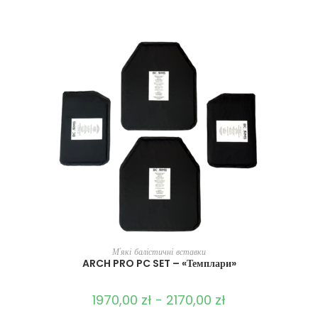
ВИБЕРІТЬ ОПЦІЇ
М'які балістичні вставки
ARCH PRO PC SET – «Темплари»
1970,00
zł
-
2170,00
zł