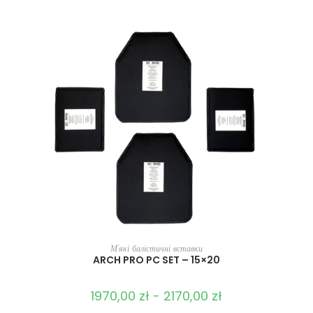
ВИБЕРІТЬ ОПЦІЇ
М'які балістичні вставки
ARCH PRO PC SET – 15×20
1970,00
zł
-
2170,00
zł