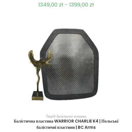
1349,00
zł
-
1399,00
zł
ВИБЕРІТЬ ОПЦІЇ
Тверді балістичні вставки
Балістична пластина WARRIOR CHARLIE K4 | Польські
балістичні пластини | BC Arms