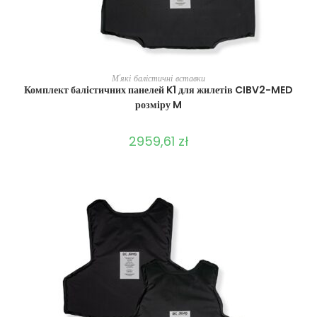
ВИБЕРІТЬ ОПЦІЇ
М'які балістичні вставки
Комплект балістичних панелей K1 для жилетів CIBV2-MED
розміру M
2959,61
zł