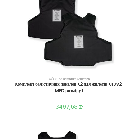
ВИБЕРІТЬ ОПЦІЇ
М'які балістичні вставки
Комплект балістичних панелей K2 для жилетів CIBV2-
MED розміру L
3497,68
zł