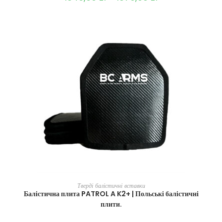
ВИБЕРІТЬ ОПЦІЇ
Тверді балістичні вставки
Балістична плита PATROL A K2+ | Польські балістичні
плити.