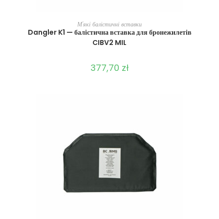
ВИБЕРІТЬ ОПЦІЇ
М'які балістичні вставки
Dangler K1 — балістична вставка для бронежилетів
CIBV2 MIL
377,70
zł