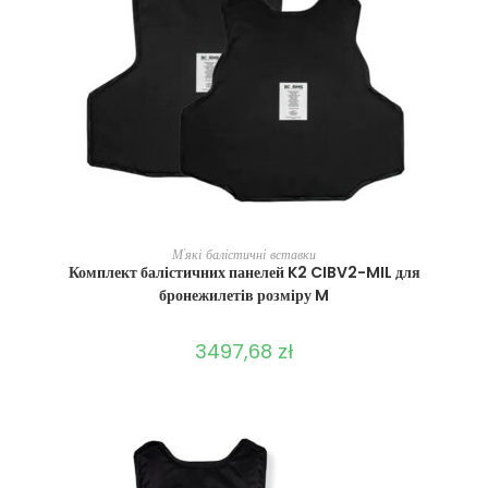
ВИБЕРІТЬ ОПЦІЇ
М'які балістичні вставки
Комплект балістичних панелей K2 CIBV2-MIL для
бронежилетів розміру M
3497,68
zł