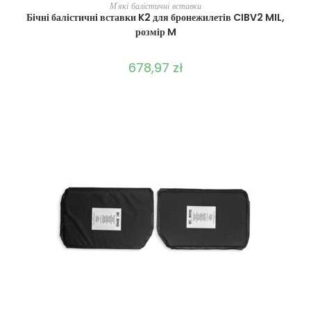
ВИБЕРІТЬ ОПЦІЇ
М'які балістичні вставки
Бічні балістичні вставки K2 для бронежилетів CIBV2 MIL,
розмір M
678,97
zł