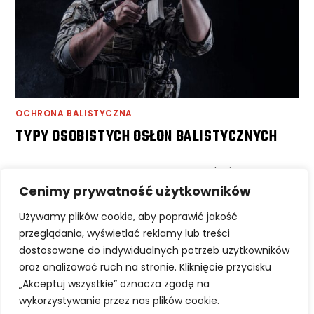
OCHRONA BALISTYCZNA
TYPY OSOBISTYCH OSŁON BALISTYCZNYCH
TYPY OSOBISTYCH OSŁON BALISTYCZNYCh Pierwszy
artykuł pragniemy poświęcić absolutnym podstawom- a
Cenimy prywatność użytkowników
więc typom osobistych osłon balistycznych. Jest to
Używamy plików cookie, aby poprawić jakość
wiedza o tyle istotna, że dotyczy wyposażenia od którego
przeglądania, wyświetlać reklamy lub treści
skutecznego działania zależy…
dostosowane do indywidualnych potrzeb użytkowników
oraz analizować ruch na stronie. Kliknięcie przycisku
0 KOMENTARZY
17/10/2022
„Akceptuj wszystkie” oznacza zgodę na
wykorzystywanie przez nas plików cookie.