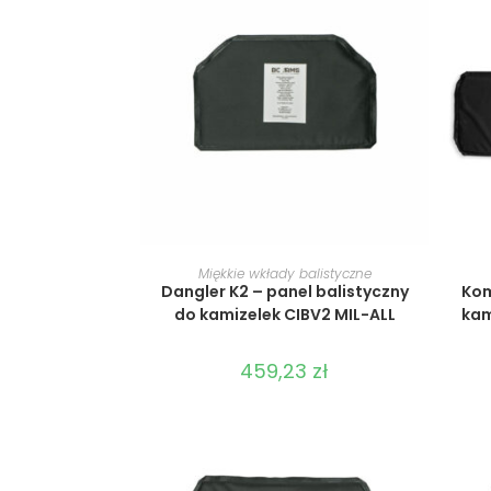
WYBIERZ OPCJE
Miękkie wkłady balistyczne
Dangler K2 – panel balistyczny
Kom
do kamizelek CIBV2 MIL-ALL
kam
459,23
zł