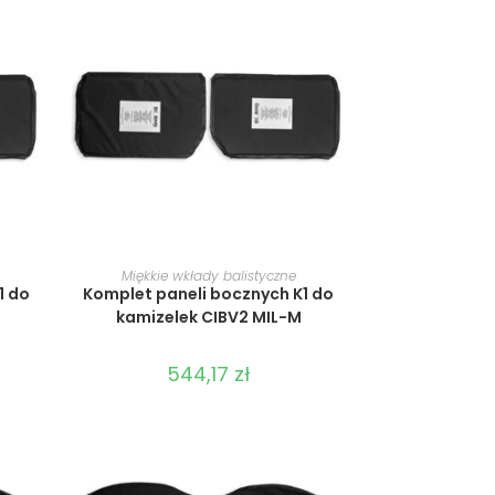
WYBIERZ OPCJE
Miękkie wkłady balistyczne
1 do
Komplet paneli bocznych K1 do
kamizelek CIBV2 MIL-M
544,17
zł