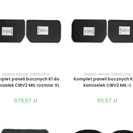
WYBIERZ OPCJE
WYBIERZ OPCJE
Miękkie wkłady balistyczne
Miękkie wkłady balistyczne
plet paneli bocznych K1 do
Komplet paneli bocznych K
izelek CIBV2 MIL rozmiar XL
kamizelek CIBV2 MIL-L
678,97
zł
611,57
zł