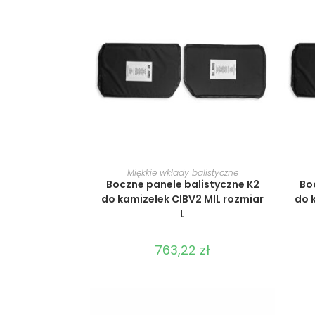
WYBIERZ OPCJE
Miękkie wkłady balistyczne
Boczne panele balistyczne K2
Bo
do kamizelek CIBV2 MIL rozmiar
do 
L
763,22
zł