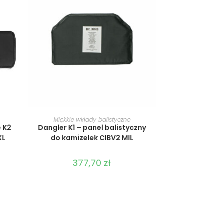
WYBIERZ OPCJE
Miękkie wkłady balistyczne
 K2
Dangler K1 – panel balistyczny
XL
do kamizelek CIBV2 MIL
377,70
zł