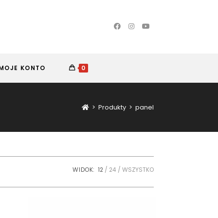
MOJE KONTO
0
>
Produkty
>
panel
WIDOK:
12
24
WSZYSTKO