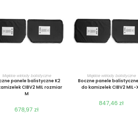
WYBIERZ OPCJE
WYBIERZ OPCJE
Miękkie wkłady balistyczne
Miękkie wkłady balistyczne
czne panele balistyczne K2
Boczne panele balistyczne
kamizelek CIBV2 MIL rozmiar
do kamizelek CIBV2 MIL-
M
847,46
zł
678,97
zł