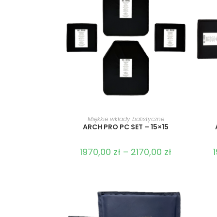
WYBIERZ OPCJE
Miękkie wkłady balistyczne
ARCH PRO PC SET – 15×15
1970,00
zł
–
2170,00
zł