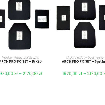
WYBIERZ OPCJE
WYBIERZ OPCJE
Miękkie wkłady balistyczne
Miękkie wkłady balistyczne
ARCH PRO PC SET – 15×20
ARCH PRO PC SET – Spitfi
1970,00
zł
–
2170,00
zł
1970,00
zł
–
2170,00