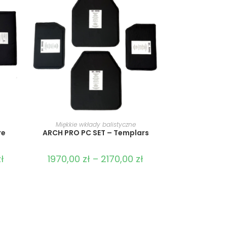
WYBIERZ OPCJE
Miękkie wkłady balistyczne
re
ARCH PRO PC SET – Templars
zł
1970,00
zł
–
2170,00
zł