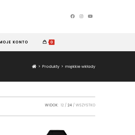
MOJE KONTO
0
>
Produkty
>
miękkie wkłady
WIDOK:
12
24
WSZYSTKO