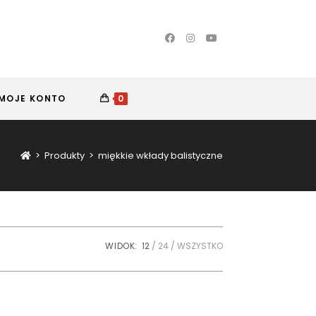
MOJE KONTO
0
>
Produkty
>
miękkie wkłady balistyczne
WIDOK:
12
24
WSZYSTKO