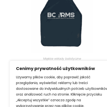
WYBIERZ OPCJE
Miękkie wkłady balistyczne
Miękki wkład balistyczny BCA
Archangel Soft K2 | Polskie
Cenimy prywatność użytkowników
płyty balistyczne.
Używamy plików cookie, aby poprawić jakość
przeglądania, wyświetlać reklamy lub treści
899,00
zł
–
999,00
zł
dostosowane do indywidualnych potrzeb użytkownikó
oraz analizować ruch na stronie. Kliknięcie przycisku
„Akceptuj wszystkie” oznacza zgodę na
wykorzystywanie przez nas plików cookie.