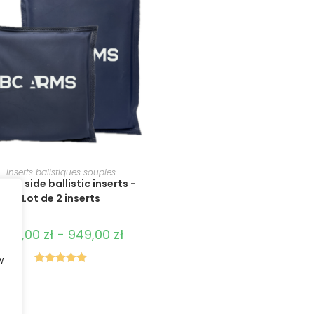
ÉLECTIONNER LES OPTIONS
Inserts balistiques souples
soft side ballistic inserts -
Lot de 2 inserts
759,00
zł
-
949,00
zł
w
Évalué à
5,00
sur 5