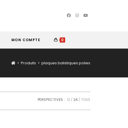
MON COMPTE
0
>
Produits
>
plaques balistiques polies
PERSPECTIVES :
12
24
TOUS