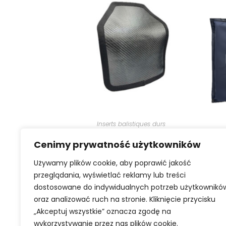
SÉLECTIONNER LES OPTIONS
S
Inserts balistiques durs
Plaque balistique PATROL K K2+
K2 
| Plaques balistiques
Cenimy prywatność użytkowników
polonaises.
Używamy plików cookie, aby poprawić jakość
przeglądania, wyświetlać reklamy lub treści
1349,00
zł
dostosowane do indywidualnych potrzeb użytkownikó
oraz analizować ruch na stronie. Kliknięcie przycisku
„Akceptuj wszystkie” oznacza zgodę na
wykorzystywanie przez nas plików cookie.