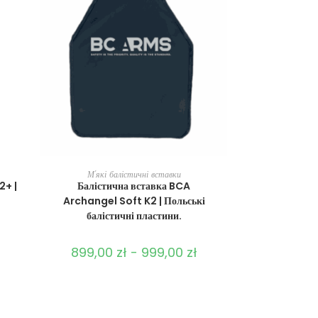
ВИБЕРІТЬ ОПЦІЇ
М'які балістичні вставки
2+ |
Балістична вставка BCA
.
Archangel Soft K2 | Польські
балістичні пластини.
899,00
zł
-
999,00
zł