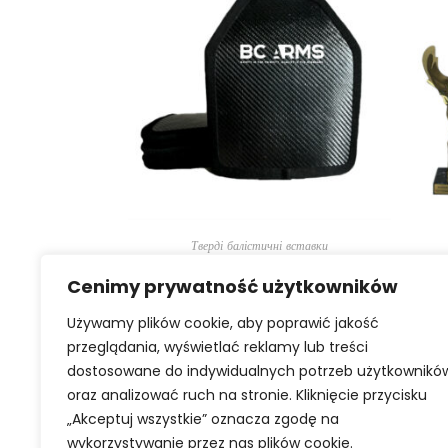
ВИБЕРІТЬ ОПЦІЇ
Тверді балістичні вставки
Балістична плита PATROL A K2+ |
Ба
Польські балістичні плити.
CHA
Cenimy prywatność użytkowników
Używamy plików cookie, aby poprawić jakość
1349,00
zł
-
1399,00
zł
przeglądania, wyświetlać reklamy lub treści
2
dostosowane do indywidualnych potrzeb użytkownikó
oraz analizować ruch na stronie. Kliknięcie przycisku
„Akceptuj wszystkie” oznacza zgodę na
wykorzystywanie przez nas plików cookie.