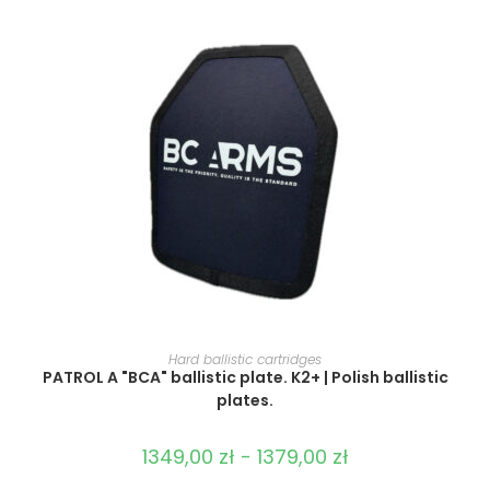
SELECT OPTIONS
Hard ballistic cartridges
PATROL A "BCA" ballistic plate. K2+ | Polish ballistic
plates.
1349,00
zł
-
1379,00
zł