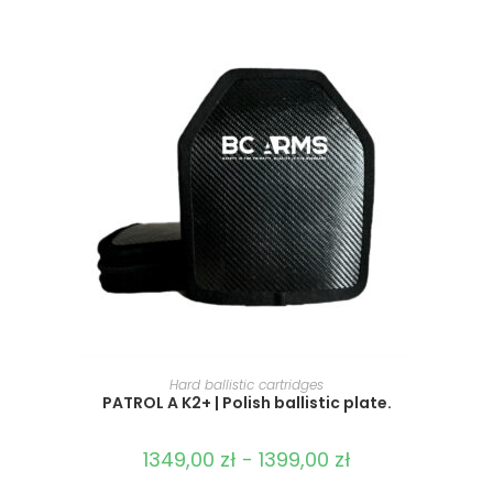
SELECT OPTIONS
Hard ballistic cartridges
PATROL A K2+ | Polish ballistic plate.
1349,00
zł
-
1399,00
zł