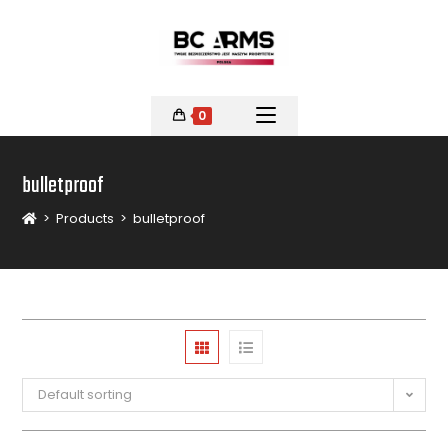
0
bulletproof
>
Products
>
bulletproof
Default sorting