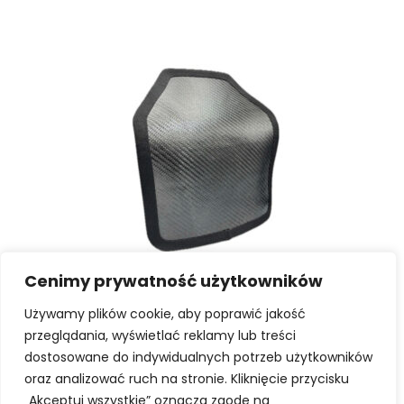
Cenimy prywatność użytkowników
SELECT OPTIONS
Używamy plików cookie, aby poprawić jakość
Hard ballistic cartridges
PATROL K K2+ | Polish ballistic plate.
przeglądania, wyświetlać reklamy lub treści
dostosowane do indywidualnych potrzeb użytkowników
1349,00
zł
oraz analizować ruch na stronie. Kliknięcie przycisku
„Akceptuj wszystkie” oznacza zgodę na